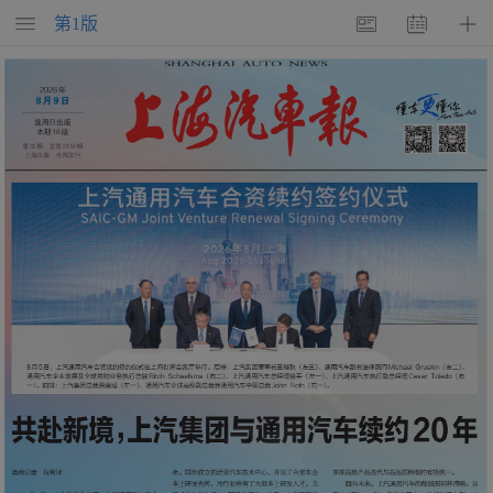
第
1
版