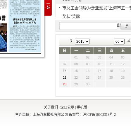
市总工会领导为泛亚颁发“上海市五一
奖状”奖牌
完成首单人行注册制资产支持证券发
3
4
日
一
二
三
四
五
01
02
03
04
05
07
08
09
10
11
12
14
15
16
17
18
19
21
22
23
24
25
26
28
29
30
关于我们
|
企业公示
|
手机版
主办单位：上海汽车报社有限公司
备案号：沪ICP备16052313号-2