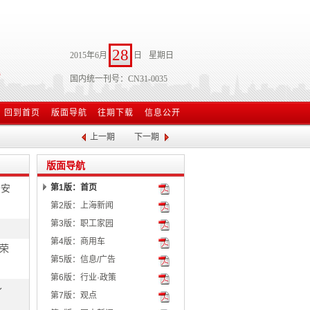
28
2015年6月
日
星期日
国内统一刊号：CN31-0035
回到首页
版面导航
往期下载
信息公开
上一期
下一期
版面导航
公安
第1版：首页
第2版：上海新闻
第3版：职工家园
第4版：商用车
荣
第5版：信息/广告
第6版：行业·政策
～
第7版：观点