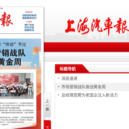
标题导航
消息速递
市场营销战队奋战黄金周
总经理竞聘为老国企注入新活力