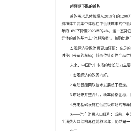
超预期下跌的首购
首购需求总体规模从2019年的1200
费群体主要集中体现在中低线城市的中低收
年的16%下降至2023年的4%，这一态
群体的首购基本上“消耗殆尽”。首购比
宏观经济导致消费更加谨慎；充足的
时使用长辈的车辆；低价位针对性产品供
未来，中国汽车市场的增长动力主要来
1.宏观经济的改善向好。
2.电动智能网联技术发展趋于稳定。
3.市场兼并整合后，新车价格企稳
4.充电基础设施在低层级市场的布局
X——汽车消费人口红利：当前，中
个消费人口结构再往前移10年，仍然是