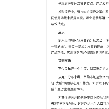
呈现家庭集体决策的特点，产品和营
换购消费中，近70%的消费决策由
同使用场景中反复审视，每个场景都如一
导致战败。
启示
多人设的切片场景营销：反思当下传
一镜到底”。需要一整套切片营销体系，
产品功能，实现营销内容和链路的切片化
首购市场
不仅是年轻一个主题，消费滞后的大
从用户分布来看，首购市场逐渐从“单
轻+大龄”两股核心用户势力。35岁以下的
龄车主占比也达到20%。
尤其值得关注的是30岁以下95后“
去5年里下降70%，远远超过出生人口可