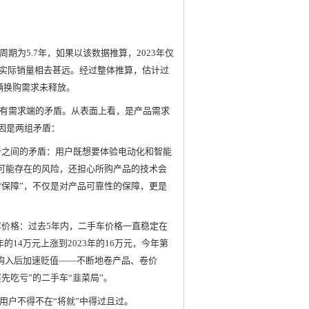
期为5.7年，如果以该数据推算，2023年仅
与实际销量相去甚远。经过整体推算，估计过
万辆换购需求未释放。
有需求端的矛盾。从表面上看，是产品需求
因是两组矛盾：
新之间的矛盾：用户既想要体验电动化和智能
等可能存在的风险，还担心所购产品的技术会
“保障”，不仅是对产品可靠性的保障，更是
车价格：过去5年内，二手车价格一直稳定在
年的14万元上涨到2023年的16万元，今年第
车购入后加速贬值——不断地卷产品、卷价
先吃亏”的二手车“韭菜局”。
用户不得不在“将就”中得过且过。