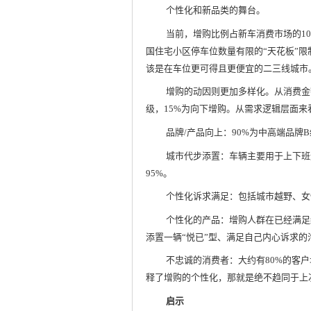
个性化和新品类的舞台。
当前，增购比例占新车消费市场的1
国住宅小区停车位数量有限的“天花板”
该是在车位更可得且更便宜的二三线城市
增购的动因则更加多样化。从消费金额
级，15%为向下增购。从需求逻辑层面来
品牌/产品向上：90%为中高端品牌
城市代步添置：车辆主要用于上下班
95%。
个性化诉求满足：包括城市越野、女
个性化的产品：增购人群在已经满足
添置一辆“悦已”型、满足自己内心诉求的
不忠诚的消费者：大约有80%的客
释了增购的个性化，那就是绝不趋同于上
启示