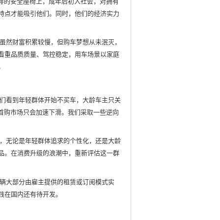
后排的安全座椅上，成年后初入社会，对拥有
特点才能吸引他们。同时，他们的经济实力
虽然财富积累较慢，但购车梦想从未泯灭，
看重品质质量、驾控稳定，用车场景以家庭
。
们看到年轻群体开始不买车，大龄车主只关
，首购市场只会加速下滑。我们采取一些逆向
，无论是年轻群体追求的个性化，还是大龄
品。在消费升级的浪潮中，重新评估这一群
辆大部分由雇主提供的租赁或订阅模式实
践在国内还有待开发。