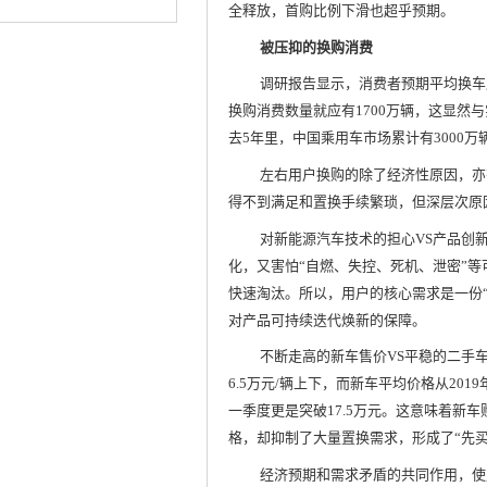
全释放，首购比例下滑也超乎预期。
被压抑的换购消费
调研报告显示，消费者预期平均换车周
换购消费数量就应有1700万辆，这显然
去5年里，中国乘用车市场累计有3000
左右用户换购的除了经济性原因，亦
得不到满足和置换手续繁琐，但深层次原
对新能源汽车技术的担心VS产品创
化，又害怕“自燃、失控、死机、泄密”
快速淘汰。所以，用户的核心需求是一份
对产品可持续迭代焕新的保障。
不断走高的新车售价VS平稳的二手
6.5万元/辆上下，而新车平均价格从2019
一季度更是突破17.5万元。这意味着新
格，却抑制了大量置换需求，形成了“先买
经济预期和需求矛盾的共同作用，使