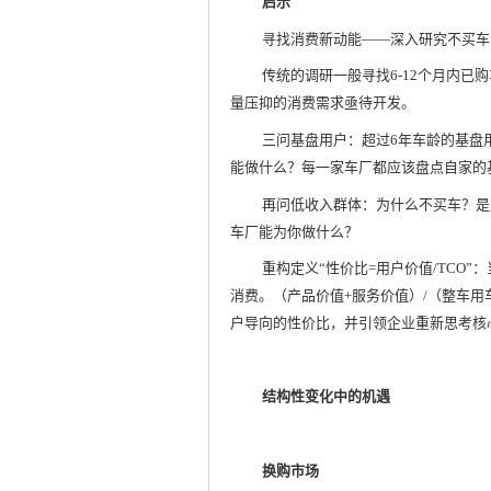
启示
寻找消费新动能——深入研究不买车
传统的调研一般寻找6-12个月内已
量压抑的消费需求亟待开发。
三问基盘用户：超过6年车龄的基盘
能做什么？每一家车厂都应该盘点自家的
再问低收入群体：为什么不买车？是
车厂能为你做什么？
重构定义“性价比=用户价值/TCO”
消费。（产品价值+服务价值）/（整车用
户导向的性价比，并引领企业重新思考核
结构性变化中的机遇
换购市场