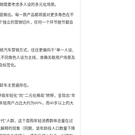
销需要考虑多人设的多元化场景。
家庭做出。每一款产品都将面对更多角色在不
个独立的营销切片，任何一个环节脱节都会
统汽车营销方式，往往更偏向于“单一人设、
以不同角色人设为主线，准确关联用户场景及
及标签化。
龄车主普遍存在。
极年轻化”向“二元化格局”转移，呈现出“年
年轻用户占比大约为60%，而40岁以上的大
Z时代”人群，这个首购年轻消费群体总量在过
以解释的现象（同期，该年龄段人口数量下降