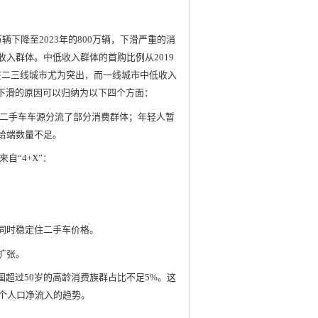
万辆下降至2023年的800万辆，下滑严重的消
入群体。中低收入群体的首购比例从2019
势在二三线城市尤为突出，而一线城市中低收入
例下滑的原因可以归纳为以下四个方面：
二手车车源分流了部分消费群体；年轻人暂
给端数量不足。
自“4+X”：
，同时稳定住二手车价格。
扩张。
国超过50岁的高龄消费族群占比不足5%。这
一个人口净流入的趋势。