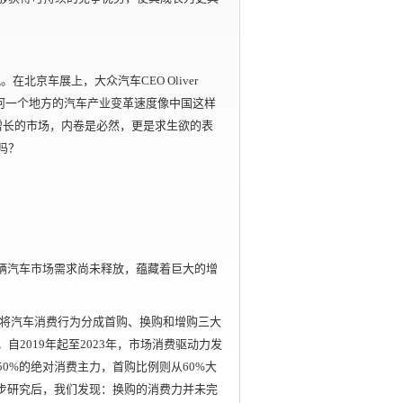
在北京车展上，大众汽车CEO Oliver
任何一个地方的汽车产业变革速度像中国这样
增长的市场，内卷是必然，更是求生欲的表
吗？
万辆汽车市场需求尚未释放，蕴藏着巨大的增
将汽车消费行为分成首购、换购和增购三大
2019年起至2023年，市场消费驱动力发
0%的绝对消费主力，首购比例则从60%大
一步研究后，我们发现：换购的消费力并未完