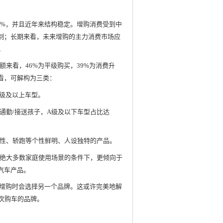
0%，并且近年来结构稳定。增购消费受到中
限制；长期来看，未来增购的主力消费市场应
。
来看，46%为平级购买，39%为消费升
看，可解构为三类：
B级及以上车型。
通勤/接送孩子，A级及以下车型占比达
性、轿跑等个性鲜明、人设独特的产品。
绝大多数家庭使用场景的条件下，更倾向于
汽车产品。
户增购时会选择另一个品牌。这或许完美地解
次购车的品牌。