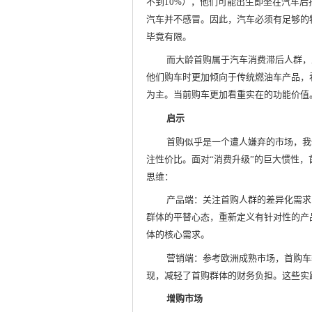
不到10%），他们可能出生即坐在汽车
汽车并不感冒。因此，汽车必须有足够的
毕竟有限。
而大龄首购属于汽车消费滞后人群，
他们购车时更加倾向于传统燃油车产品，
为主。当前购车更加看重实在的功能价值
启示
首购似乎是一个遭人嫌弃的市场，我
注性价比。面对“消费升级”的巨大惯性
思维：
产品端：关注首购人群的差异化需求
群体的平替心态，重新定义有针对性的产
体的核心需求。
营销端：参考欧洲成熟市场，首购车
现，减轻了首购群体的财务负担。这些实
增购市场