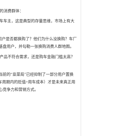
的消费群体：
购车车主，这是典型的存量思维，市场上有大
用户是否都换购了？他们为什么没换购？车厂
基盘用户，并勾勒一张换购消费人群地图。
产品不符合需求，还是购车金融门槛太高？
：当前的“韭菜局”已经抑制了一部分用户置换
车周期内的贬值+用车成本）才是未来真正用
心竞争力和营销方式。