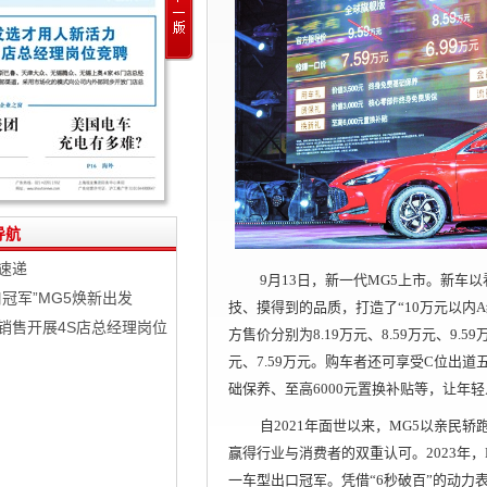
导航
速递
9月13日，新一代MG5上市。新车
口冠军”MG5焕新出发
技、摸得到的品质，打造了“10万元以内
销售开展4S店总经理岗位
方售价分别为8.19万元、8.59万元、9.5
元、7.59万元。购车者还可享受C位出
础保养、至高6000元置换补贴等，让年
自2021年面世以来，MG5以亲民
赢得行业与消费者的双重认可。2023年，
一车型出口冠军。凭借“6秒破百”的动力