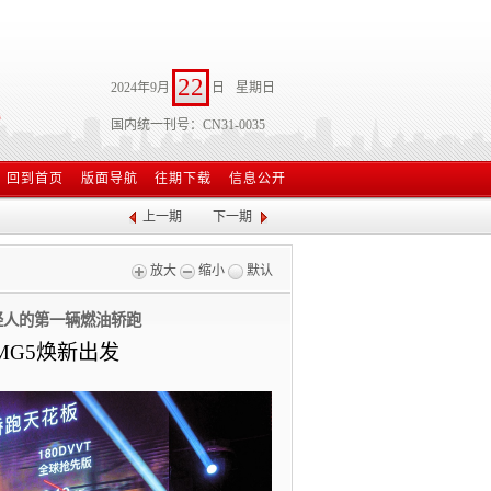
22
2024年9月
日
星期日
国内统一刊号：CN31-0035
回到首页
版面导航
往期下载
信息公开
上一期
下一期
放大
缩小
默认
年轻人的第一辆燃油轿跑
MG5焕新出发