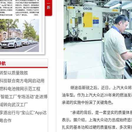
导航
转型以质量致胜
科技联合南方电网启动用
继途岳新锐之后，近日，上汽大众将
燃料电池微网示范工程
油车型。作为上汽大众近20年来的燃油
杆智能工厂专场活动”走进博
承诺的实施中扮演了关键角色。
域转向武汉工厂
“承诺的背后，是一套坚实的质量体
享道出行与“宝山汇”App达
表示。据介绍，上海大众动力总成始终追
略合作
扎实的基本功和过硬的质量标准，多次荣