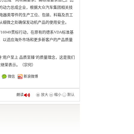
的动力总成企业，根据大众汽车集团相关技
的电器类零件的生产工位、包装、料箱及员工
从细微之处确保发动机产品的使用安全。
F16949贯标行动，在原有的德系VDA标准基
，以适应海外市场和更多新客户的产品质量
‘用户至上 品质至臻’的质量理念，这是我们
黄继荣表示。（宗何）
微信
新浪微博
放大
缩小
默认
朗读