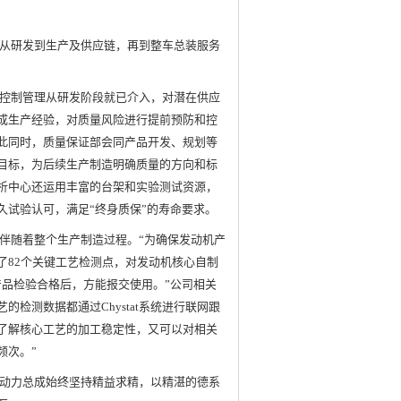
从研发到生产及供应链，再到整车总装服务
控制管理从研发阶段就已介入，对潜在供应
成生产经验，对质量风险进行提前预防和控
此同时，质量保证部会同产品开发、规划等
目标，为后续生产制造明确质量的方向和标
析中心还运用丰富的台架和实验测试资源，
久试验认可，满足“终身质保”的寿命要求。
伴随着整个生产制造过程。“为确保发动机产
了82个关键工艺检测点，对发动机核心自制
产品检验合格后，方能报交使用。”公司相关
艺的检测数据都通过Chystat系统进行联网跟
了解核心工艺的加工稳定性，又可以对相关
频次。”
动力总成始终坚持精益求精，以精湛的德系