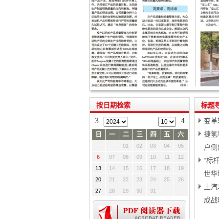
按日期检索
标题
3
4
变革
捷氢
日
一
二
三
四
五
六
01
02
03
04
05
户侧
6
07
08
09
10
11
12
“标
13
14
15
16
17
18
19
世华
20
21
22
23
24
25
26
上汽
27
28
29
30
31
成战