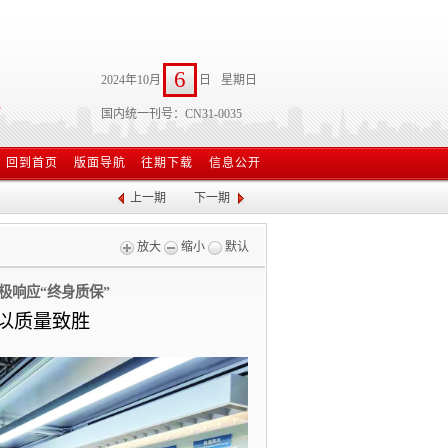
6
2024年10月
日
星期日
国内统一刊号：CN31-0035
回到首页
版面导航
往期下载
信息公开
上一期
下一期
放大
缩小
默认
极响应“终身质保”
以质量致胜