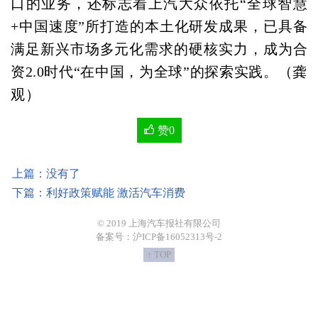
口的业务，还标志着上汽大众依托“全球智慧
+中国速度”所打造的本土化研发成果，已具备
满足新兴市场多元化需求的硬核实力，成为合
资2.0时代“在中国，为全球”的探索实践。（龚
观）
赞
0
上篇：没有了
下篇：利好政策赋能 激活汽车消费
© 2019 上海汽车报社有限公司
备案号：沪ICP备16052313号-2
↑ TOP