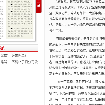
“越智能，越危险”的风险悖论需要正
风险呈几何级放大。传统汽车安全聚焦机
全、数据隐私、算法可靠性三大新维度。
行车数据面临泄漏隐患，算法在复杂路况
络、搭载AI，安全的内涵已经超越物理
统性工程。
当前最值得警惕的，是部分企业“重
的局面下，一些车企将未成熟的智驾功能仓
导航
营销卖点，把道路当实验室，让用户充当
“试错”，谁来埋单？
非实验设备。这种“创新先行、安全后置
“睡驾”，不能止于扣分罚款
者，既违背商业伦理，也透支行业信任。
驶包装为“全自动驾驶”，误导用户过度
离安全的智能化，不仅无法提升出行品质
“安全可解释、风险可控制”，理应
要求智驾系统的算法逻辑、决策路径清晰
操作”。风险可控制，意味着企业必须建
测，每一个环节都严守安全标准，杜绝带