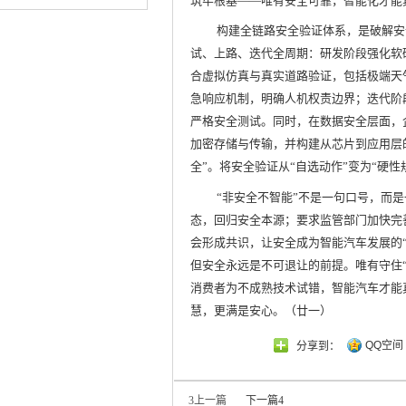
筑牢根基——唯有安全可靠，智能化才能
构建全链路安全验证体系，是破解安
试、上路、迭代全周期：研发阶段强化软
合虚拟仿真与真实道路验证，包括极端天
急响应机制，明确人机权责边界；迭代阶
严格安全测试。同时，在数据安全层面，
加密存储与传输，并构建从芯片到应用层
全”。将安全验证从“自选动作”变为“硬
“非安全不智能”不是一句口号，而
态，回归安全本源；要求监管部门加快完
会形成共识，让安全成为智能汽车发展的
但安全永远是不可退让的前提。唯有守住
消费者为不成熟技术试错，智能汽车才能
慧，更满是安心。（廿一）
QQ空间
分享到：
3
上一篇
下一篇
4