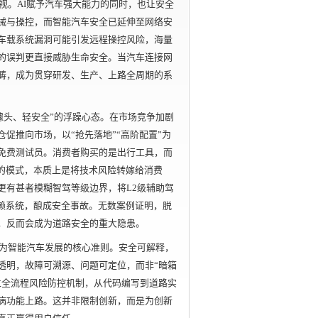
视。AI赋予汽车强大能力的同时，也让安全
械与操控，而智能汽车安全已延伸至网络安
车载系统漏洞可能引发远程操控风险，海量
的误判更直接威胁生命安全。当汽车连接网
范畴，成为贯穿研发、生产、上路全周期的系
噱头、轻安全”的浮躁心态。在市场竞争加剧
促推向市场，以“抢先落地”“高阶配置”为
免费测试员。消费者购买的是出行工具，而
”的模式，本质上是将技术风险转嫁给消费
更有甚者模糊智驾等级边界，将L2级辅助驾
依赖系统，酿成安全事故。无数案例证明，脱
，反而会成为道路安全的重大隐患。
成为智能汽车发展的核心准则。安全可解释，
透明，故障可溯源、问题可定位，而非“暗箱
立全流程风险防控机制，从代码编写到道路实
病功能上路。这并非限制创新，而是为创新