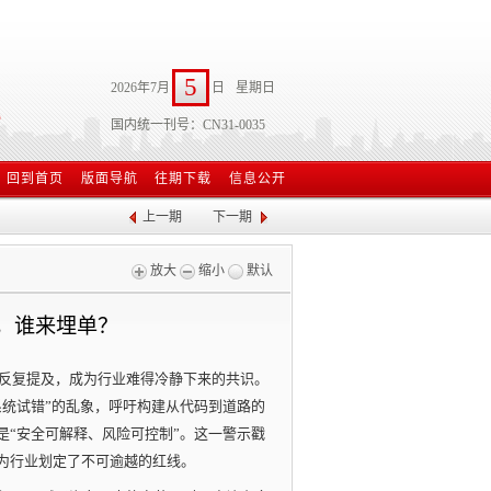
5
2026年7月
日
星期日
国内统一刊号：CN31-0035
回到首页
版面导航
往期下载
信息公开
上一期
下一期
放大
缩小
默认
”，谁来埋单？
被反复提及，成为行业难得冷静下来的共识。
系统试错”的乱象，呼吁构建从代码到道路的
是“安全可解释、风险可控制”。这一警示戳
为行业划定了不可逾越的红线。