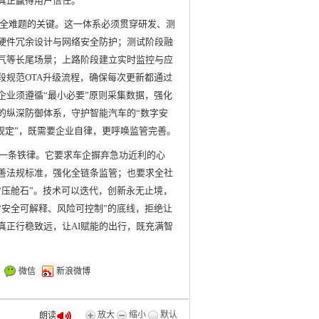
真正赢得用户信任。
全难题的关键。这一体系必须贯穿研发、测
硬件冗余设计与网络安全防护；测试阶段融
气等长尾场景；上路阶段建立实时监控与应
段规范OTA升级流程，确保每次更新都通过
企业须遵循“最小必要”原则采集数据，强化
的纵深防御体系，守护智能汽车的“数字安
性规定”，既需要企业自律，更呼唤监管完善。
是一条铁律。它要求车企摒弃急功近利的心
善法规标准，强化全链条监管；也要求全社
“压舱石”。技术可以迭代，创新永无止境，
“安全可解释、风险可控制”的底线，拒绝让
真正行稳致远，让AI赋能的出行，既充满智
微信
新浪微博
放大
缩小
默认
朗读