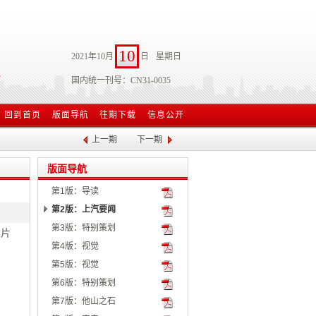
10
2021年10月
日
星期日
国内统一刊号：CN31-0035
回到首页
版面导航
往期下载
信息公开
上一期
下一期
版面导航
第1版：导读
第2版：上汽要闻
第3版：特别策划
芯片
第4版：视觉
第5版：视觉
第6版：特别策划
第7版：他山之石