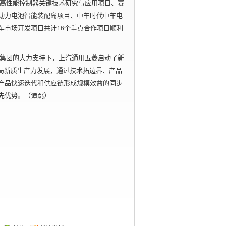
高性能控制器关键技术研究与应用项目、赛
动力电池智能装配岛项目、中车时代中车电
车市场开发项目共计16个重点合作项目顺利
集团的大力支持下，上汽通用五菱启动了新
布局新质生产力发展，通过技术拓边界、产品
产品快速迭代和供应链形成规模效益的同步
先优势。（谭跳）