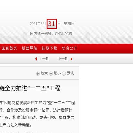
31
2024年3月
日
星期日
国内统一刊号：CN31-0035
回到首页
版面导航
往期下载
信息公开
上一期
下一期
放大
缩小
默认
链全力推进“一二五”工程
的“因地制宜发展新质生产力”暨“一二五”工程
行，合作涉及投资金额65亿元，达产后预计
五”工程，构建创新驱动、龙头引领、集群发展
生产力注入新动能。