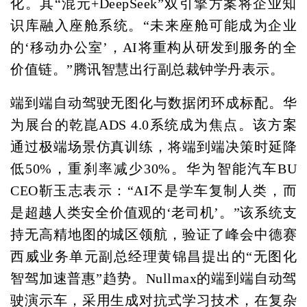
化。其“混元+DeepSeek”双引擎方案将企业知
识库融入座舱系统。“未来座舱可能成为企业
的‘移动办公室’，AI将重构从研发到服务的全
价值链。”腾讯智慧出行副总裁钟学丹表示。
端到端自动驾驶无图化与数据闭环成标配。华
为展台的乾崑ADS 4.0系统成为焦点。该方案
通过极端场景仿真训练，将端到端决策时延降
低50%，重刹率减少30%。华为智能汽车BU
CEO靳玉志表示：“AI不是学车复制人类，而
是超越人类安全价值观的‘老司机’。”该系统支
持无高精地图的城区领航，验证了峰会中德赛
西威业务单元副总经理黄锦昌提出的“无图化
智驾加速普惠”趋势。Nullmax的端到端自动驾
驶演示车，采用生成对抗式学习技术，在复杂